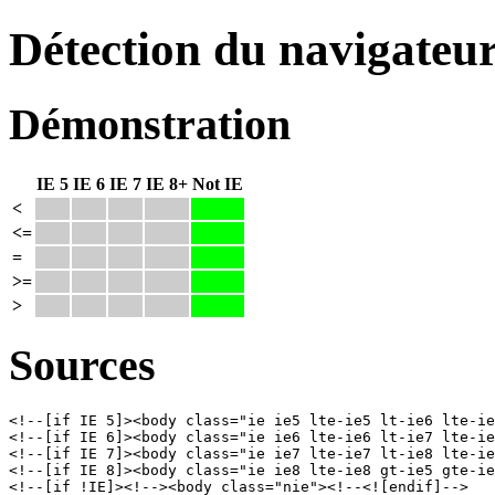
Détection du navigateu
Démonstration
IE 5
IE 6
IE 7
IE 8+
Not IE
<
<=
=
>=
>
Sources
<!--[if IE 5]><body class="ie ie5 lte-ie5 lt-ie6 lte-ie
<!--[if IE 6]><body class="ie ie6 lte-ie6 lt-ie7 lte-ie
<!--[if IE 7]><body class="ie ie7 lte-ie7 lt-ie8 lte-ie
<!--[if IE 8]><body class="ie ie8 lte-ie8 gt-ie5 gte-ie
<!--[if !IE]><!--><body class="nie"><!--<![endif]-->