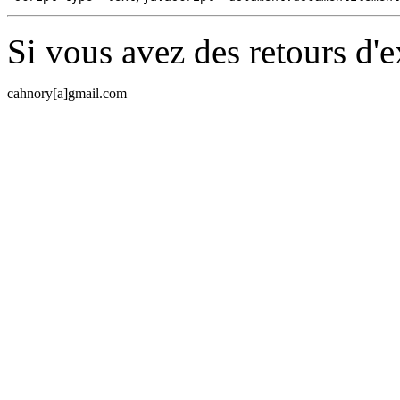
Si vous avez des retours d'e
c
a
h
n
o
r
y
[a]
g
m
a
i
l
.
c
o
m